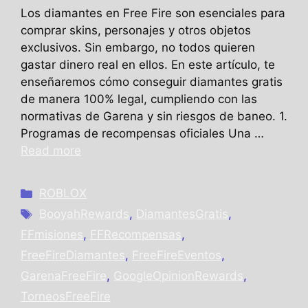
Los diamantes en Free Fire son esenciales para
comprar skins, personajes y otros objetos
exclusivos. Sin embargo, no todos quieren
gastar dinero real en ellos. En este artículo, te
enseñaremos cómo conseguir diamantes gratis
de manera 100% legal, cumpliendo con las
normativas de Garena y sin riesgos de baneo. 1.
Programas de recompensas oficiales Una …
Read more
Categories
ROBLOX
Tags
BooyahRewards
,
DiamantesGratis
,
FFmisiones
,
FFRecompensas
,
FreeFireDiamantes
,
FreeFireEventos
,
GarenaFreeFire
,
GoogleOpinionRewards
,
TorneosFreeFire