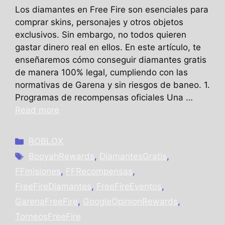
Los diamantes en Free Fire son esenciales para
comprar skins, personajes y otros objetos
exclusivos. Sin embargo, no todos quieren
gastar dinero real en ellos. En este artículo, te
enseñaremos cómo conseguir diamantes gratis
de manera 100% legal, cumpliendo con las
normativas de Garena y sin riesgos de baneo. 1.
Programas de recompensas oficiales Una …
Read more
Categories
ROBLOX
Tags
BooyahRewards
,
DiamantesGratis
,
FFmisiones
,
FFRecompensas
,
FreeFireDiamantes
,
FreeFireEventos
,
GarenaFreeFire
,
GoogleOpinionRewards
,
TorneosFreeFire