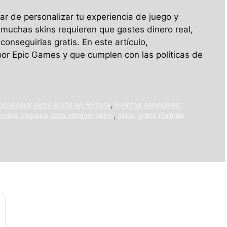
ar de personalizar tu experiencia de juego y
muchas skins requieren que gastes dinero real,
onseguirlas gratis. En este artículo,
or Epic Games y que cumplen con las políticas de
onseguir skins gratis en Fortnite
,
eventos especiales
odos seguros para obtener skins
,
skins gratis Fortnite