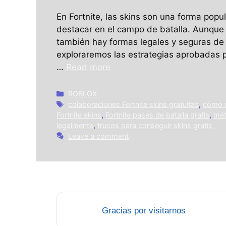
En Fortnite, las skins son una forma popul
destacar en el campo de batalla. Aunque 
también hay formas legales y seguras de c
exploraremos las estrategias aprobadas p
…
Read more
Categories
ROBLOX
Tags
colaboraciones Fortnite skins gratuitas
,
cómo c
Fortnite skins
,
Fortnite pases de batalla gratis
,
mét
legalmente
,
trucos para conseguir skins gratis
Leave a comment
Gracias por visitarnos