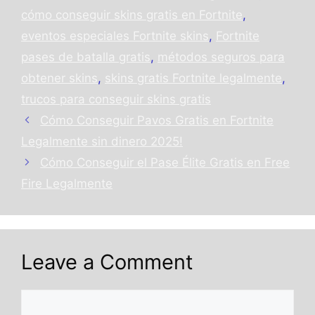
cómo conseguir skins gratis en Fortnite
,
eventos especiales Fortnite skins
,
Fortnite
pases de batalla gratis
,
métodos seguros para
obtener skins
,
skins gratis Fortnite legalmente
,
trucos para conseguir skins gratis
Cómo Conseguir Pavos Gratis en Fortnite
Legalmente sin dinero 2025!
Cómo Conseguir el Pase Élite Gratis en Free
Fire Legalmente
Leave a Comment
Comment