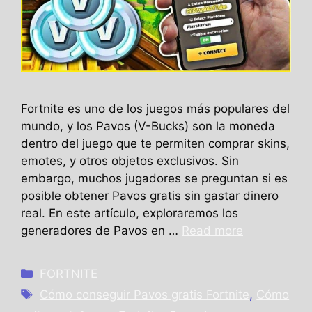
Fortnite es uno de los juegos más populares del
mundo, y los Pavos (V-Bucks) son la moneda
dentro del juego que te permiten comprar skins,
emotes, y otros objetos exclusivos. Sin
embargo, muchos jugadores se preguntan si es
posible obtener Pavos gratis sin gastar dinero
real. En este artículo, exploraremos los
generadores de Pavos en …
Read more
Categories
FORTNITE
Tags
Cómo conseguir Pavos gratis Fortnite
,
Cómo