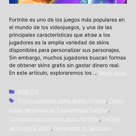
Fortnite es uno de los juegos más populares en
el mundo de los videojuegos, y una de las
principales características que atrae a los
jugadores es la amplia variedad de skins
disponibles para personalizar sus personajes.
Sin embargo, muchos jugadores buscan formas
de obtener skins gratis sin gastar dinero real.
En este artículo, exploraremos los …
Read more
Categories
ROBLOX
Tags
Cómo conseguir skins gratis Fortnite
,
Cómo
evitar generadores fraudulentos Fortnite
,
Consejos para obtener skins Fortnite
,
Fortnite
skins gratis 2025
,
Generador de skins sin