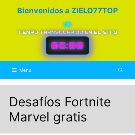
Skip
Bienvenidos a ZIELO77TOP
to
content
TIEMPO TRANSCURRIDO EN EL SITIO
05:00
Menu
Desafíos Fortnite
Marvel gratis