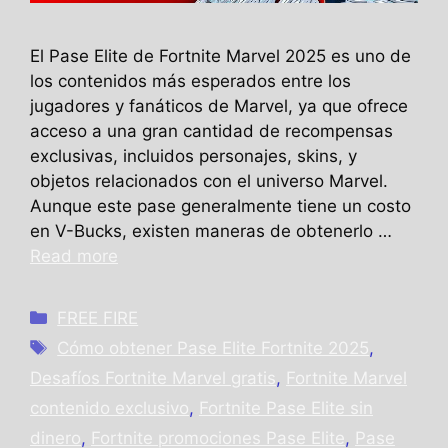
El Pase Elite de Fortnite Marvel 2025 es uno de
los contenidos más esperados entre los
jugadores y fanáticos de Marvel, ya que ofrece
acceso a una gran cantidad de recompensas
exclusivas, incluidos personajes, skins, y
objetos relacionados con el universo Marvel.
Aunque este pase generalmente tiene un costo
en V-Bucks, existen maneras de obtenerlo …
Read more
Categories
FREE FIRE
Tags
Cómo obtener Pase Elite Fortnite 2025
,
Desafíos Fortnite Marvel gratis
,
Fortnite Marvel
contenido exclusivo
,
Fortnite Pase Elite sin
dinero
,
Fortnite promociones Pase Elite
,
Pase