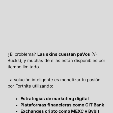
¿El problema?
Las skins cuestan paVos
(V-
Bucks), y muchas de ellas están disponibles por
tiempo limitado.
La solución inteligente es monetizar tu pasión
por Fortnite utilizando:
Estrategias de marketing digital
Plataformas financieras como CIT Bank
Exchanges cripto como MEXC y Bybit