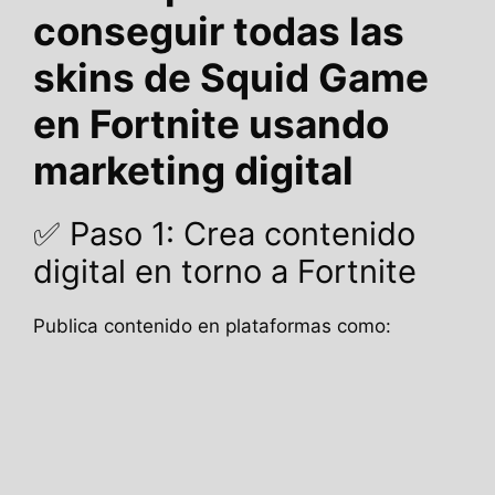
conseguir todas las
skins de Squid Game
en Fortnite usando
marketing digital
✅ Paso 1: Crea contenido
digital en torno a Fortnite
Publica contenido en plataformas como: