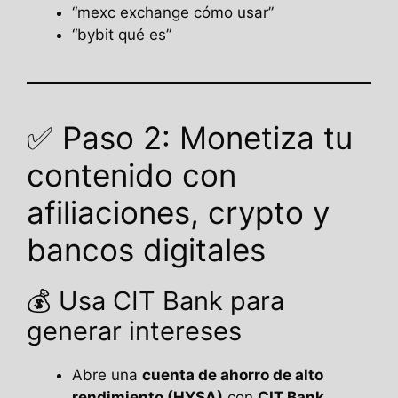
“mexc exchange cómo usar”
“bybit qué es”
✅ Paso 2: Monetiza tu
contenido con
afiliaciones, crypto y
bancos digitales
💰 Usa CIT Bank para
generar intereses
Abre una
cuenta de ahorro de alto
rendimiento (HYSA)
con
CIT Bank
.