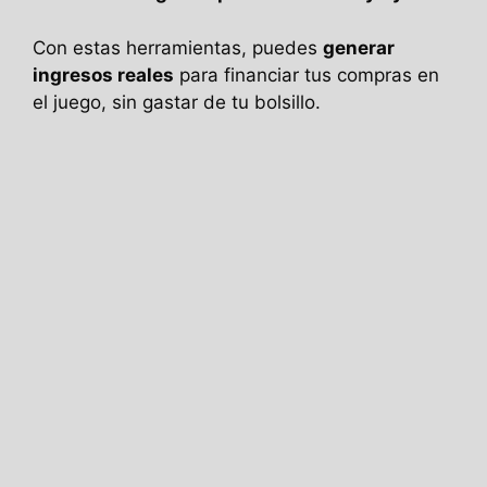
Con estas herramientas, puedes
generar
ingresos reales
para financiar tus compras en
el juego, sin gastar de tu bolsillo.