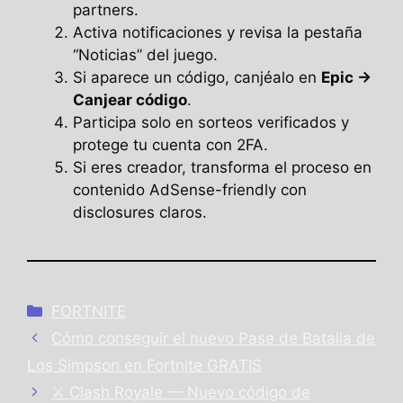
partners.
Activa notificaciones y revisa la pestaña
“Noticias” del juego.
Si aparece un código, canjéalo en
Epic →
Canjear código
.
Participa solo en sorteos verificados y
protege tu cuenta con 2FA.
Si eres creador, transforma el proceso en
contenido AdSense-friendly con
disclosures claros.
Categories
FORTNITE
Cómo conseguir el nuevo Pase de Batalla de
Los Simpson en Fortnite GRATIS
⚔️ Clash Royale — Nuevo código de