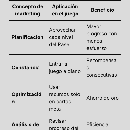
Concepto de
Aplicación
Beneficio
marketing
en el juego
Mayor
Aprovechar
progreso con
Planificación
cada nivel
menos
del Pase
esfuerzo
Recompensa
Entrar al
Constancia
s
juego a diario
consecutivas
Usar
Optimizació
recursos solo
Ahorro de oro
n
en cartas
meta
Revisar
Análisis de
Eficiencia
progreso del