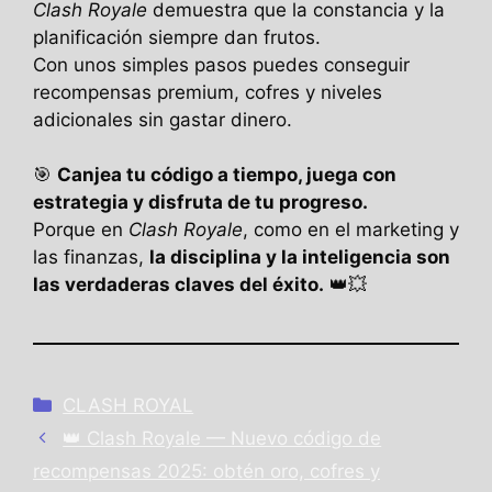
Clash Royale
demuestra que la constancia y la
planificación siempre dan frutos.
Con unos simples pasos puedes conseguir
recompensas premium, cofres y niveles
adicionales sin gastar dinero.
🎯
Canjea tu código a tiempo, juega con
estrategia y disfruta de tu progreso.
Porque en
Clash Royale
, como en el marketing y
las finanzas,
la disciplina y la inteligencia son
las verdaderas claves del éxito.
👑💥
Categories
CLASH ROYAL
👑 Clash Royale — Nuevo código de
recompensas 2025: obtén oro, cofres y